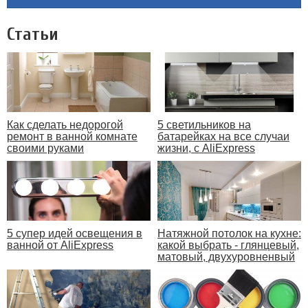
Статьи
Как сделать недорогой
5 светильников на
ремонт в ванной комнате
батарейках на все случаи
своими руками
жизни, с AliExpress
5 супер идей освещения в
Натяжной потолок на кухне:
ванной от AliExpress
какой выбрать - глянцевый,
матовый, двухуровненвый