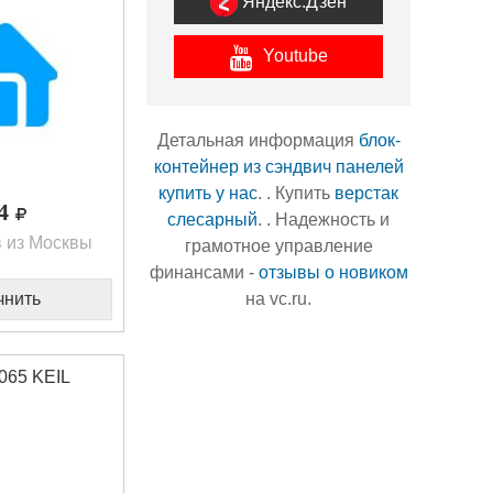
Яндекс.Дзен
Youtube
Детальная информация
блок-
контейнер из сэндвич панелей
купить у нас
. . Купить
верстак
64
слесарный
. . Надежность и
 из Москвы
грамотное управление
финансами -
отзывы о новиком
на vc.ru.
чнить
065 KEIL