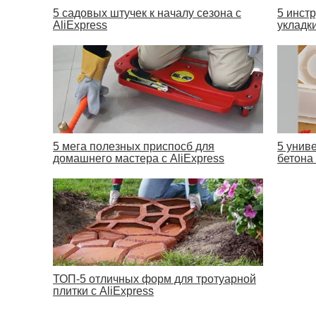
5 садовых штучек к началу сезона с
5 инст
AliExpress
укладки
5 мега полезных приспосб для
5 унив
домашнего мастера с AliExpress
бетона 
ТОП-5 отличных форм для тротуарной
плитки с AliExpress