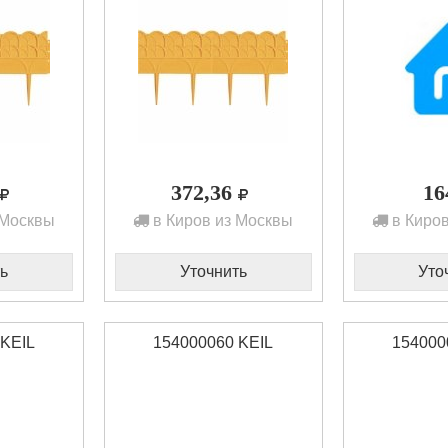
372,36
1
 Москвы
в Киров из Москвы
в Киров
ь
Уточнить
Уто
 KEIL
154000060 KEIL
154000