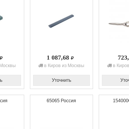
1 087,68
723
 Москвы
в Киров из Москвы
в Киров
ь
Уточнить
Уто
ссия
65065 Россия
154000