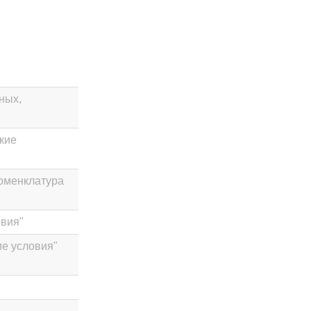
ных,
кие
Номенклатура
овия"
ие условия"