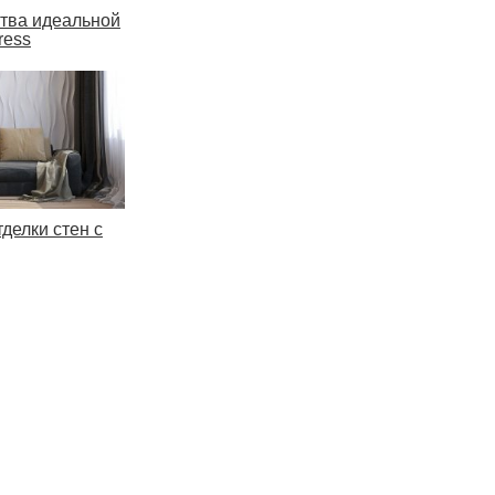
ства идеальной
ress
тделки стен с