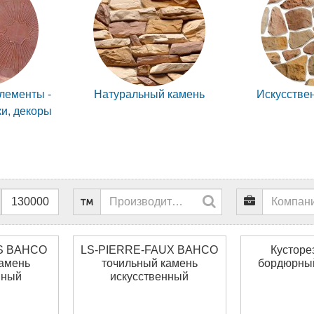
лементы -
Натуральный камень
Искусстве
и, декоры
S BAHCO
LS-PIERRE-FAUX BAHCO
Кусторез
камень
точильный камень
бордюрный
нный
искусственный