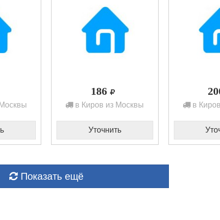
186
2
 Москвы
в Киров из Москвы
в Киров
ь
Уточнить
Уто
Показать ещё