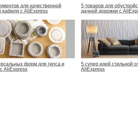
рументов для качественной
5 товаров для обустрой
 кафеля с AliExpress
дачной дорожки с AliExp
ерсальных форм для гипса и
5 супер идей стильной о
с AliExpress
AliExpress