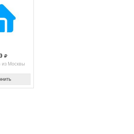
00
 из Москвы
чнить